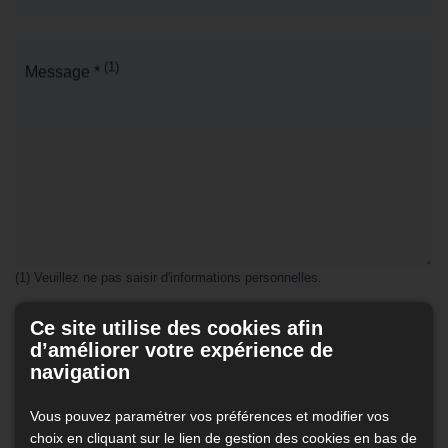
(1)
Message *
(1) Veuillez ne pas saisir d'informations personnelles.
En cochant cette case, j’accepte que les données
Ce site utilise des cookies afin
saisies dans le formulaire ci-dessus soient utilisées par
d’améliorer votre expérience de
www.aplictoit.fr pour me recontacter dans le cadre de
navigation
ma demande. Les destinataires sont www.aplictoit.fr et
son sous-traitant en charge du serveur web. Pour plus
Vous pouvez paramétrer vos préférences et modifier vos
d'informations sur le traitement de vos données et
choix en cliquant sur le lien de gestion des cookies en bas de
l'exercice de vos droits, reportez-vous à notre
politique